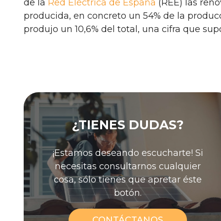
de la
Red Eléctrica de España
(REE) las reno
producida, en concreto un 54% de la producció
produjo un 10,6% del total, una cifra que su
¿TIENES DUDAS?
¡Estamos deseando escucharte! Si
necesitas consultarnos cualquier
cosa, sólo tienes que apretar éste
botón.
CONTÁCTANOS