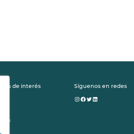
aces de interés
Síguenos en redes
Instagram
Facebook
Twitter
LinkedIn
tros
cios
ectos