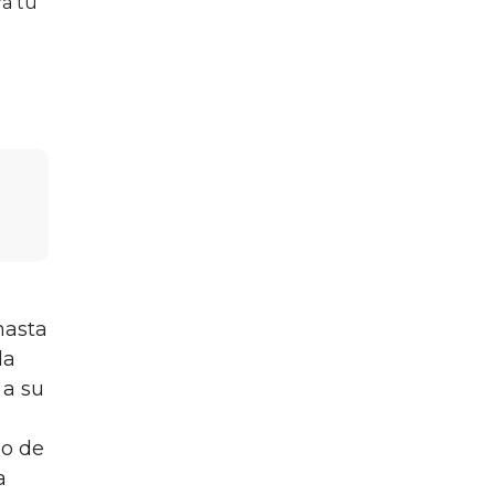
a tu
hasta
la
 a su
no de
a