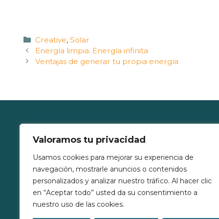
Categorías
Creative
,
Solar
Energía limpia. Energía infinita
Ventajas de generar tu propia energía
Valoramos tu privacidad
Full Energía
Enl
Usamos cookies para mejorar su experiencia de
C/ Riglos, Nº 1
Noso
navegación, mostrarle anuncios o contenidos
50012, Zaragoza, Aragón, España
Servi
personalizados y analizar nuestro tráfico. Al hacer clic
(+34) 685 983 780
en “Aceptar todo” usted da su consentimiento a
Proy
nuestro uso de las cookies.
info@fullenergia.es
Blog