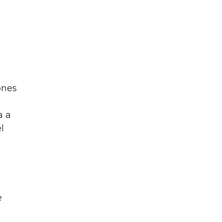
ones
a a
l
e