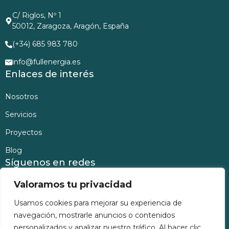
C/ Riglos, Nº 1
50012, Zaragoza, Aragón, España
(+34) 685 983 780
info@fullenergia.es
Enlaces de interés
Nosotros
Servicios
Proyectos
Blog
Síguenos en redes
Instagram
Facebook
Twitter
LinkedIn
Valoramos tu privacidad
Usamos cookies para mejorar su experiencia de
navegación, mostrarle anuncios o contenidos
personalizados y analizar nuestro tráfico. Al hacer clic